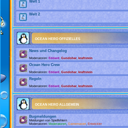
Welt 1
Welt 2
OCEAN HERO OFFIZIELLES
News und Changelog
Moderatoren:
Eddard
,
Gundohar
,
kraftstein
Ocean Hero Crew
Moderatoren:
Eddard
,
Gundohar
,
kraftstein
Regeln
Moderatoren:
Eddard
,
Gundohar
,
kraftstein
OCEAN HERO ALLGEMEIN
Bugmeldungen
Meldungen von Spielfehlern
Moderatoren:
Moderatoren
,
Gamemaster
,
Entwickler