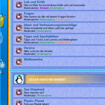
Lob und Kritik
Hier ist Platz für konstruktive Kritik und Lob eurerseits.
Moderatoren:
Eddard
,
Moderatoren
Fragen
Hier kannst du alle mit deinen Fragen löchern
Moderatoren:
Moderatoren
,
Gamemaster
Ideen und Verbesserungsvorschläge
Deine Kreativität und Ideen sind hier gefragt
Moderator:
Moderatoren
Tipps und Spieltaktiken
Tipps und Tricks zum Lernen und Weitergeben
Moderatoren:
Moderatoren
,
Gamemaster
Vereine
Alles rund um die Vereine.
Moderator:
Moderatoren
Wettbewerbe
OCEAN HERO INFORMIERT
Sea Shepherd
Was machen sie?
Moderator:
Moderatoren
Plastic Planet
Frei von Plastik leben!