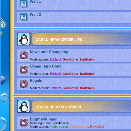
Welt 1
Welt 2
OCEAN HERO OFFIZIELLES
News und Changelog
Moderatoren:
Eddard
,
Gundohar
,
kraftstein
Ocean Hero Crew
Moderatoren:
Eddard
,
Gundohar
,
kraftstein
Regeln
Moderatoren:
Eddard
,
Gundohar
,
kraftstein
OCEAN HERO ALLGEMEIN
Bugmeldungen
Meldungen von Spielfehlern
Moderatoren:
Moderatoren
,
Gamemaster
,
Entwickler