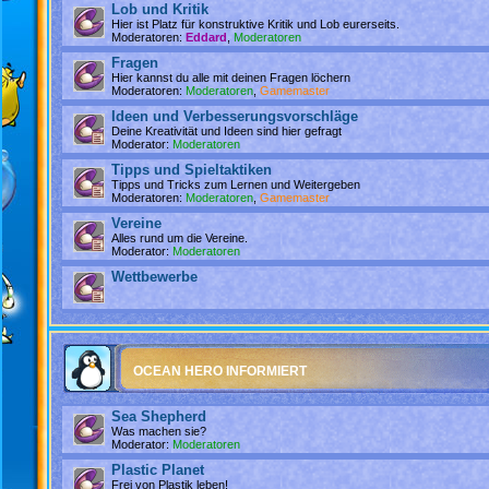
Lob und Kritik
Hier ist Platz für konstruktive Kritik und Lob eurerseits.
Moderatoren:
Eddard
,
Moderatoren
Fragen
Hier kannst du alle mit deinen Fragen löchern
Moderatoren:
Moderatoren
,
Gamemaster
Ideen und Verbesserungsvorschläge
Deine Kreativität und Ideen sind hier gefragt
Moderator:
Moderatoren
Tipps und Spieltaktiken
Tipps und Tricks zum Lernen und Weitergeben
Moderatoren:
Moderatoren
,
Gamemaster
Vereine
Alles rund um die Vereine.
Moderator:
Moderatoren
Wettbewerbe
OCEAN HERO INFORMIERT
Sea Shepherd
Was machen sie?
Moderator:
Moderatoren
Plastic Planet
Frei von Plastik leben!