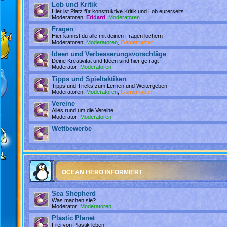
Lob und Kritik
Hier ist Platz für konstruktive Kritik und Lob eurerseits.
Moderatoren:
Eddard
,
Moderatoren
Fragen
Hier kannst du alle mit deinen Fragen löchern
Moderatoren:
Moderatoren
,
Gamemaster
Ideen und Verbesserungsvorschläge
Deine Kreativität und Ideen sind hier gefragt
Moderator:
Moderatoren
Tipps und Spieltaktiken
Tipps und Tricks zum Lernen und Weitergeben
Moderatoren:
Moderatoren
,
Gamemaster
Vereine
Alles rund um die Vereine.
Moderator:
Moderatoren
Wettbewerbe
OCEAN HERO INFORMIERT
Sea Shepherd
Was machen sie?
Moderator:
Moderatoren
Plastic Planet
Frei von Plastik leben!