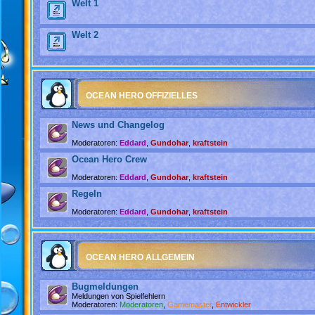
Welt 1
Welt 2
OCEAN HERO OFFIZIELLES
News und Changelog
Moderatoren:
Eddard
,
Gundohar
,
kraftstein
Ocean Hero Crew
Moderatoren:
Eddard
,
Gundohar
,
kraftstein
Regeln
Moderatoren:
Eddard
,
Gundohar
,
kraftstein
OCEAN HERO ALLGEMEIN
Bugmeldungen
Meldungen von Spielfehlern
Moderatoren:
Moderatoren
,
Gamemaster
,
Entwickler