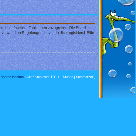
 dir, auf weitere Funktionen zuzugreifen. Die Board-
verwandten Regelungen, bevor du dich registrierst. Bitte
s Boards löschen
• Alle Zeiten sind UTC + 1 Stunde [ Sommerzeit ]