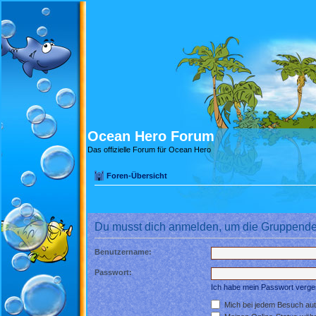
Ocean Hero Forum
Das offizielle Forum für Ocean Hero
Foren-Übersicht
Du musst dich anmelden, um die Gruppende
Benutzername:
Passwort:
Ich habe mein Passwort verg
Mich bei jedem Besuch au