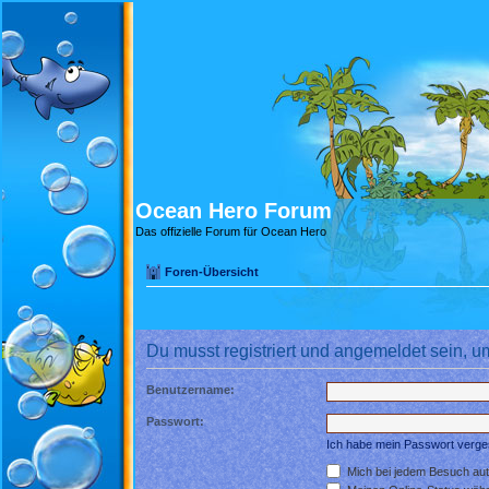
Ocean Hero Forum
Das offizielle Forum für Ocean Hero
Foren-Übersicht
Du musst registriert und angemeldet sein, u
Benutzername:
Passwort:
Ich habe mein Passwort verg
Mich bei jedem Besuch au