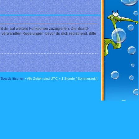
 dir, auf weitere Funktionen zuzugreifen. Die Board-
verwandten Regelungen, bevor du dich registrierst. Bitte
s Boards löschen
• Alle Zeiten sind UTC + 1 Stunde [ Sommerzeit ]