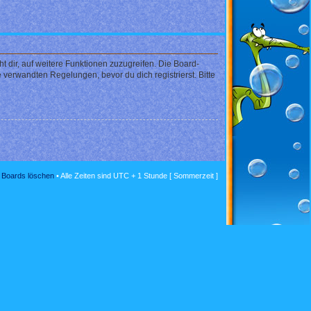
 dir, auf weitere Funktionen zuzugreifen. Die Board-
verwandten Regelungen, bevor du dich registrierst. Bitte
s Boards löschen
• Alle Zeiten sind UTC + 1 Stunde [ Sommerzeit ]