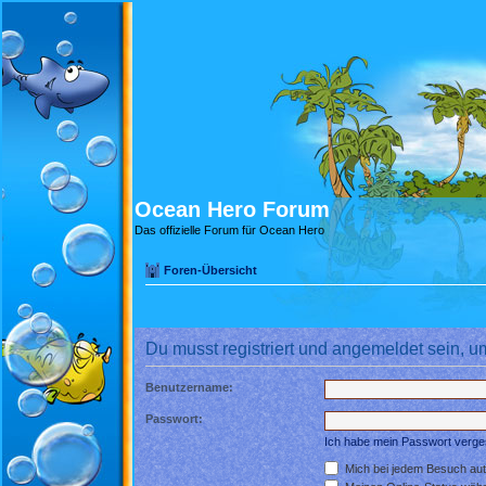
Ocean Hero Forum
Das offizielle Forum für Ocean Hero
Foren-Übersicht
Du musst registriert und angemeldet sein, u
Benutzername:
Passwort:
Ich habe mein Passwort verg
Mich bei jedem Besuch au