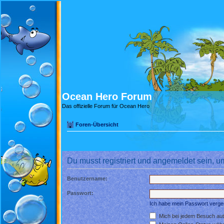
Ocean Hero Forum
Das offizielle Forum für Ocean Hero
Foren-Übersicht
Du musst registriert und angemeldet sein, u
Benutzername:
Passwort:
Ich habe mein Passwort verg
Mich bei jedem Besuch au