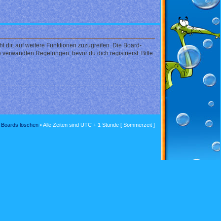
 dir, auf weitere Funktionen zuzugreifen. Die Board-
verwandten Regelungen, bevor du dich registrierst. Bitte
s Boards löschen
• Alle Zeiten sind UTC + 1 Stunde [ Sommerzeit ]