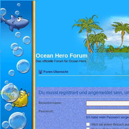
Ocean Hero Forum
Das offizielle Forum für Ocean Hero
Foren-Übersicht
Du musst registriert und angemeldet sein, u
Benutzername:
Passwort:
Ich habe mein Passwort verg
Mich bei jedem Besuch au