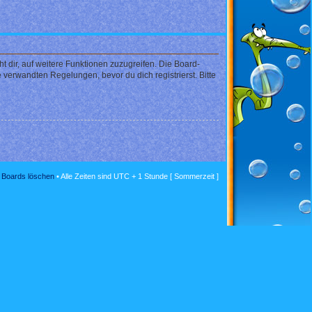
 dir, auf weitere Funktionen zuzugreifen. Die Board-
verwandten Regelungen, bevor du dich registrierst. Bitte
s Boards löschen
• Alle Zeiten sind UTC + 1 Stunde [ Sommerzeit ]