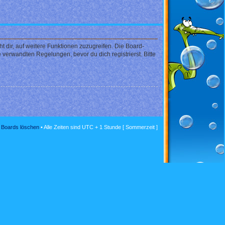
 dir, auf weitere Funktionen zuzugreifen. Die Board-
verwandten Regelungen, bevor du dich registrierst. Bitte
s Boards löschen
• Alle Zeiten sind UTC + 1 Stunde [ Sommerzeit ]