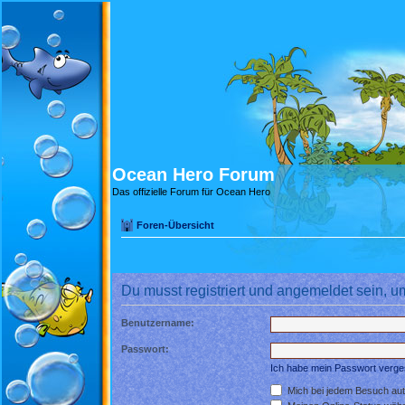
Ocean Hero Forum
Das offizielle Forum für Ocean Hero
Foren-Übersicht
Du musst registriert und angemeldet sein, u
Benutzername:
Passwort:
Ich habe mein Passwort verg
Mich bei jedem Besuch au