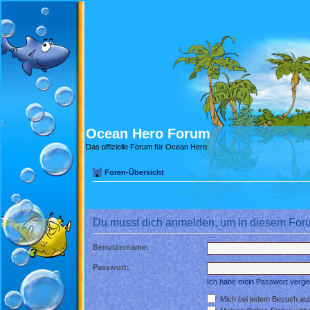
Ocean Hero Forum
Das offizielle Forum für Ocean Hero
Foren-Übersicht
Du musst dich anmelden, um in diesem Foru
Benutzername:
Passwort:
Ich habe mein Passwort verg
Mich bei jedem Besuch au