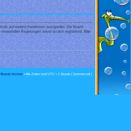
 dir, auf weitere Funktionen zuzugreifen. Die Board-
verwandten Regelungen, bevor du dich registrierst. Bitte
s Boards löschen
• Alle Zeiten sind UTC + 1 Stunde [ Sommerzeit ]