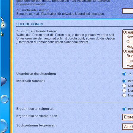
gefunden werden muss. Benutze ein * als Platzhalter für teilweise
Übereinstimmungen.
Zu suchender Autor:
Benutze ein * als Platzhalter für teilweise Übereinstimmungen.
SUCHOPTIONEN
Zu durchsuchende Foren:
Wähle das Forum oder die Foren aus, in denen gesucht werden soll.
Unterforen werden automatisch mit durchsucht, sofern du die Option
„Unterforen durchsuchen“ unten nicht deaktivierst.
Unterforen durchsuchen:
Ja
Innerhalb suchen:
Betr
Nur 
Nur
Nur
Ergebnisse anzeigen als:
Bei
Ergebnisse sortieren nach:
Suchzeitraum begrenzen: