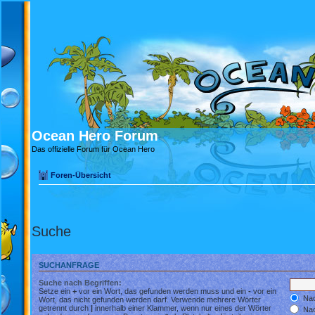
Ocean Hero Forum
Das offizielle Forum für Ocean Hero
Foren-Übersicht
Suche
SUCHANFRAGE
Suche nach Begriffen:
Setze ein
+
vor ein Wort, das gefunden werden muss und ein
-
vor ein
Nac
Wort, das nicht gefunden werden darf. Verwende mehrere Wörter
getrennt durch
|
innerhalb einer Klammer, wenn nur eines der Wörter
Nac