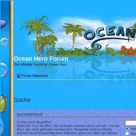
Ocean Hero Forum
Das offizielle Forum für Ocean Hero
Foren-Übersicht
Suche
SUCHANFRAGE
Suche nach Begriffen:
Setze ein
+
vor ein Wort, das gefunden werden muss und ein
-
vor ein
Nac
Wort, das nicht gefunden werden darf. Verwende mehrere Wörter
getrennt durch
|
innerhalb einer Klammer, wenn nur eines der Wörter
Nac