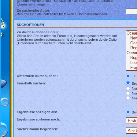
gefunden werden muss. Benutze ein * als Platzhalter für teilweise
Übereinstimmungen.
Zu suchender Autor:
Benutze ein * als Platzhalter für teilweise Übereinstimmungen.
SUCHOPTIONEN
Zu durchsuchende Foren:
Wähle das Forum oder die Foren aus, in denen gesucht werden soll.
Unterforen werden automatisch mit durchsucht, sofern du die Option
„Unterforen durchsuchen“ unten nicht deaktivierst.
Unterforen durchsuchen:
Ja
Innerhalb suchen:
Betr
Nur 
Nur
Nur
Ergebnisse anzeigen als:
Bei
Ergebnisse sortieren nach:
Suchzeitraum begrenzen: