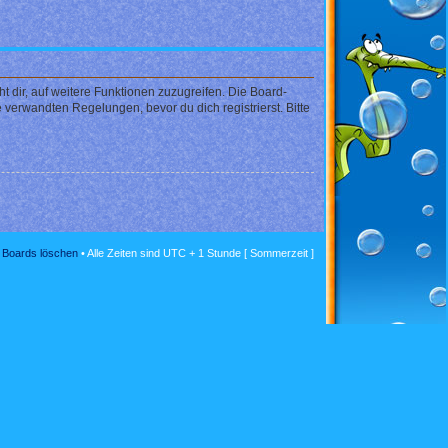
 dir, auf weitere Funktionen zuzugreifen. Die Board-
verwandten Regelungen, bevor du dich registrierst. Bitte
s Boards löschen
• Alle Zeiten sind UTC + 1 Stunde [ Sommerzeit ]