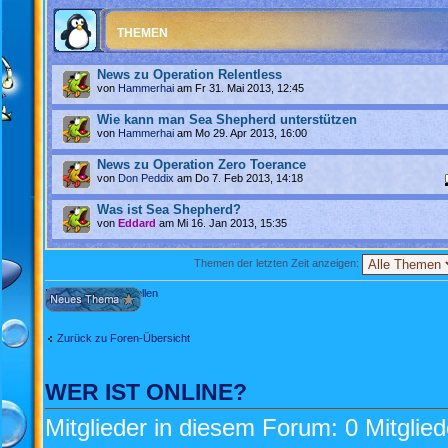
THEMEN
News zu Operation Relentless
von
Hammerhai
am Fr 31. Mai 2013, 12:45
Wie kann man Sea Shepherd unterstützen
von
Hammerhai
am Mo 29. Apr 2013, 16:00
News zu Operation Zero Toerance
von
Don Peddix
am Do 7. Feb 2013, 14:18
Was ist Sea Shepherd?
von
Eddard
am Mi 16. Jan 2013, 15:35
Themen der letzten Zeit anzeigen:
Neues Thema erstellen
Zurück zu Foren-Übersicht
WER IST ONLINE?
Mitglieder in diesem Forum: 0 Mitglie