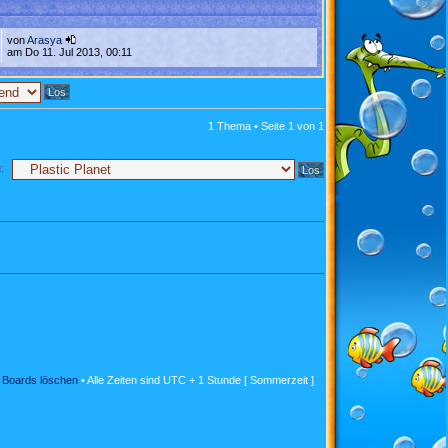
von
Arasya
am Do 11. Jul 2013, 00:11
1 Thema • Seite
1
von
1
:
s Boards löschen
• Alle Zeiten sind UTC + 1 Stunde [ Sommerzeit ]