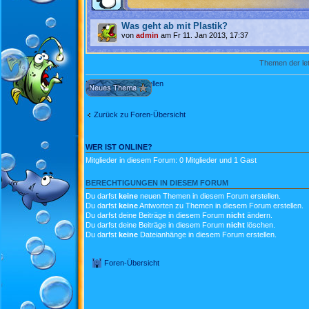
Was geht ab mit Plastik?
von
admin
am Fr 11. Jan 2013, 17:37
Themen der let
Neues Thema erstellen
Zurück zu Foren-Übersicht
WER IST ONLINE?
Mitglieder in diesem Forum: 0 Mitglieder und 1 Gast
BERECHTIGUNGEN IN DIESEM FORUM
Du darfst
keine
neuen Themen in diesem Forum erstellen.
Du darfst
keine
Antworten zu Themen in diesem Forum erstellen.
Du darfst deine Beiträge in diesem Forum
nicht
ändern.
Du darfst deine Beiträge in diesem Forum
nicht
löschen.
Du darfst
keine
Dateianhänge in diesem Forum erstellen.
Foren-Übersicht