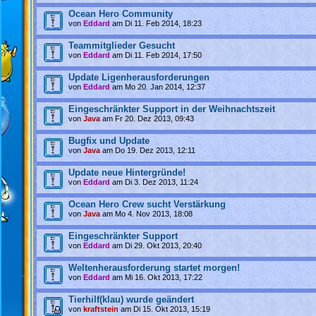
Ocean Hero Community
von
Eddard
am Di 11. Feb 2014, 18:23
Teammitglieder Gesucht
von
Eddard
am Di 11. Feb 2014, 17:50
Update Ligenherausforderungen
von
Eddard
am Mo 20. Jan 2014, 12:37
Eingeschränkter Support in der Weihnachtszeit
von
Java
am Fr 20. Dez 2013, 09:43
Bugfix und Update
von
Java
am Do 19. Dez 2013, 12:11
Update neue Hintergründe!
von
Eddard
am Di 3. Dez 2013, 11:24
Ocean Hero Crew sucht Verstärkung
von
Java
am Mo 4. Nov 2013, 18:08
Eingeschränkter Support
von
Eddard
am Di 29. Okt 2013, 20:40
Weltenherausforderung startet morgen!
von
Eddard
am Mi 16. Okt 2013, 17:22
Tierhilf(klau) wurde geändert
von
kraftstein
am Di 15. Okt 2013, 15:19