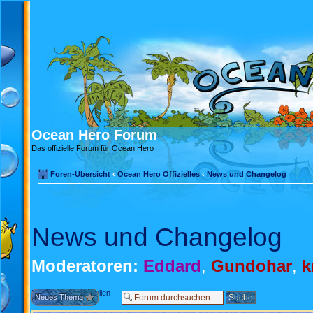
Ocean Hero Forum
Das offizielle Forum für Ocean Hero
Foren-Übersicht
‹
Ocean Hero Offizielles
‹
News und Changelog
News und Changelog
Moderatoren:
Eddard
,
Gundohar
,
k
Neues Thema erstellen