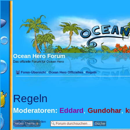
Ocean Hero Forum
Das offizielle Forum für Ocean Hero
Foren-Übersicht
‹
Ocean Hero Offizielles
‹
Regeln
Regeln
Moderatoren:
Eddard
,
Gundohar
,
k
Neues Thema erstellen