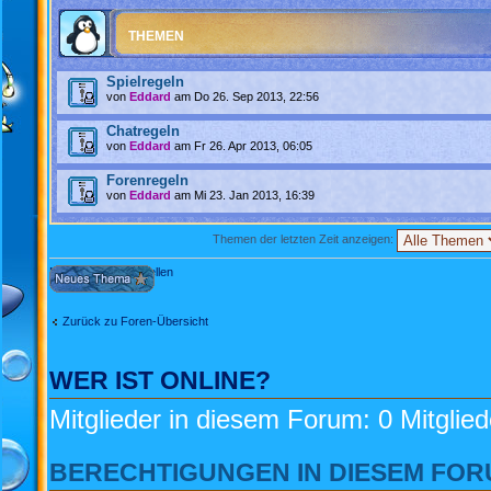
THEMEN
Spielregeln
von
Eddard
am Do 26. Sep 2013, 22:56
Chatregeln
von
Eddard
am Fr 26. Apr 2013, 06:05
Forenregeln
von
Eddard
am Mi 23. Jan 2013, 16:39
Themen der letzten Zeit anzeigen:
Neues Thema erstellen
Zurück zu Foren-Übersicht
WER IST ONLINE?
Mitglieder in diesem Forum: 0 Mitglie
BERECHTIGUNGEN IN DIESEM FO