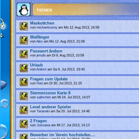
THEMEN
Maskottchen
von
michaelsunny
am Mo 12. Aug 2013, 16:58
Walfänger
von
Alex
am Mo 12. Aug 2013, 21:08
Passwort ändern
von
jenufa
am Di 6. Aug 2013, 10:58
Urlaub
von
Aniken
am Sa 6. Jul 2013, 19:40
Fragen zum Update
von
Hari
am Di 30. Jul 2013, 21:25
Sternmission Karte 8
von
salinchen
am Mi 24. Jul 2013, 14:07
Level anderer Spieler
von
Taranaki
am Sa 20. Jul 2013, 14:46
2 Fragen
von
Joesawa
am Mi 17. Jul 2013, 14:13
Bewerber im Verein hochstufen....
von
xJoNaLu
am Fr 12. Jul 2013, 10:39