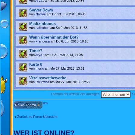
von
Arya1
am So 16. Jun 2013, 20:54
Server Down
von
Nadine
am Do 13. Jun 2013, 06:45
Medizinbonus
von
salinchen
am So 9. Jun 2013, 11:58
Wann übernimmt der Bot?
von
Francesa
am Do 6. Jun 2013, 18:18
Timer?
von
Arya1
am Di 21. Mai 2013, 17:35
Karte 8
von
morto
am Mo 27. Mai 2013, 13:51
Vereinswettbewerbe
von
Raubwolf
am Mo 27. Mai 2013, 22:58
Themen der letzten Zeit anzeigen:
So
Neues Thema erstellen
Zurück zu Foren-Übersicht
WER IST ONLINE?