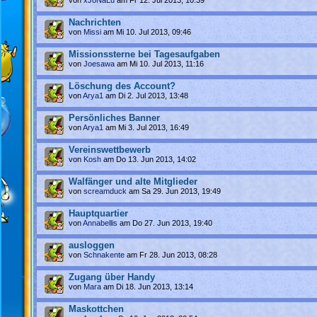
Nachrichten
von
Missi
am Mi 10. Jul 2013, 09:46
Missionssterne bei Tagesaufgaben
von
Joesawa
am Mi 10. Jul 2013, 11:16
Löschung des Account?
von
Arya1
am Di 2. Jul 2013, 13:48
Persönliches Banner
von
Arya1
am Mi 3. Jul 2013, 16:49
Vereinswettbewerb
von
Kosh
am Do 13. Jun 2013, 14:02
Walfänger und alte Mitglieder
von
screamduck
am Sa 29. Jun 2013, 19:49
Hauptquartier
von
Annabellis
am Do 27. Jun 2013, 19:40
ausloggen
von
Schnakente
am Fr 28. Jun 2013, 08:28
Zugang über Handy
von
Mara
am Di 18. Jun 2013, 13:14
Maskottchen