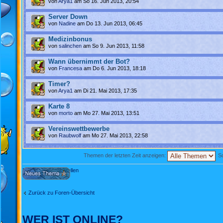
von
Arya1
am So 16. Jun 2013, 20:54
Server Down
von
Nadine
am Do 13. Jun 2013, 06:45
Medizinbonus
von
salinchen
am So 9. Jun 2013, 11:58
Wann übernimmt der Bot?
von
Francesa
am Do 6. Jun 2013, 18:18
Timer?
von
Arya1
am Di 21. Mai 2013, 17:35
Karte 8
von
morto
am Mo 27. Mai 2013, 13:51
Vereinswettbewerbe
von
Raubwolf
am Mo 27. Mai 2013, 22:58
Themen der letzten Zeit anzeigen:
So
Neues Thema erstellen
Zurück zu Foren-Übersicht
WER IST ONLINE?