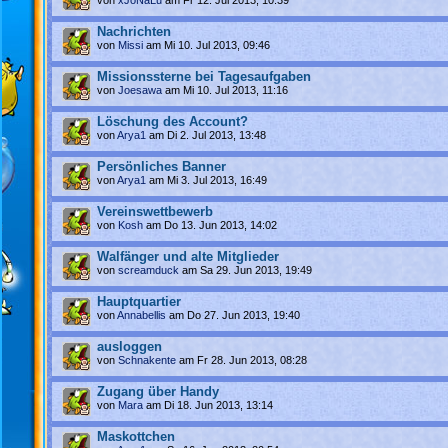
Nachrichten
von
Missi
am Mi 10. Jul 2013, 09:46
Missionssterne bei Tagesaufgaben
von
Joesawa
am Mi 10. Jul 2013, 11:16
Löschung des Account?
von
Arya1
am Di 2. Jul 2013, 13:48
Persönliches Banner
von
Arya1
am Mi 3. Jul 2013, 16:49
Vereinswettbewerb
von
Kosh
am Do 13. Jun 2013, 14:02
Walfänger und alte Mitglieder
von
screamduck
am Sa 29. Jun 2013, 19:49
Hauptquartier
von
Annabellis
am Do 27. Jun 2013, 19:40
ausloggen
von
Schnakente
am Fr 28. Jun 2013, 08:28
Zugang über Handy
von
Mara
am Di 18. Jun 2013, 13:14
Maskottchen