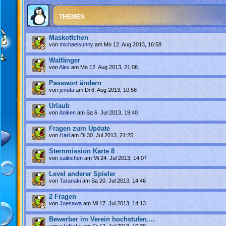
THEMEN
Maskottchen
von
michaelsunny
am Mo 12. Aug 2013, 16:58
Walfänger
von
Alex
am Mo 12. Aug 2013, 21:08
Passwort ändern
von
jenufa
am Di 6. Aug 2013, 10:58
Urlaub
von
Aniken
am Sa 6. Jul 2013, 19:40
Fragen zum Update
von
Hari
am Di 30. Jul 2013, 21:25
Sternmission Karte 8
von
salinchen
am Mi 24. Jul 2013, 14:07
Level anderer Spieler
von
Taranaki
am Sa 20. Jul 2013, 14:46
2 Fragen
von
Joesawa
am Mi 17. Jul 2013, 14:13
Bewerber im Verein hochstufen....
von
xJoNaLu
am Fr 12. Jul 2013, 10:39