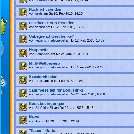
Nachricht senden
von
bruja
am Sa 16. Feb 2013, 14:25
geschenke von freunden
von
wizard
am Di 12. Feb 2013, 13:25
Unbegrenzt Geschenke?
von
veganichmalsouebel
am Di 12. Feb 2013, 18:35
Hauptseite
von
Scambalo
am Do 24. Jan 2013, 20:47
Müll-Wettbewerb
von
veganichmalsouebel
am Do 7. Feb 2013, 00:27
Seesternkosten!
von
Trulla
am Di 19. Feb 2013, 21:05
Sammelseiten für Bonuslinks
von
veganichmalsouebel
am So 24. Feb 2013, 00:58
Boostbedingungen
von
StiefelringBill
am Do 24. Jan 2013, 15:46
News
von
Koi
am Mi 20. Feb 2013, 22:14
"Bauen"-Button