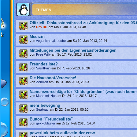
THEMEN
Offiziell: Diskussionsthread zu Ankündigung für den 03.
von
Dev101
am Mo 1. Jul 2013, 14:48
Medizin
von
veganichmalsouebel
am Sa 19. Jan 2013, 22:44
Mitteilungen bei den Ligenherausforderungen
von
Free Willy
am So 17. Feb 2013, 23:02
Freundesliste?
von
SilentPain
am Do 7. Feb 2013, 18:26
Die Hausboot-Verarsche!
von
Zebulon
am Do 31. Jan 2013, 20:53
Namensvorschläge für "Gilde gründen" (was noch komm
von
Mann mit Hut
am Do 24. Jan 2013, 13:17
mehr bewegung
von
Sealway
am Di 22. Jan 2013, 00:10
Button "Freundesliste"
von
gekkoblaster
am Di 12. Feb 2013, 14:34
powerlink beim aufleveln der crew
von
Sealway
am Mo 14. Jan 2013, 17:14