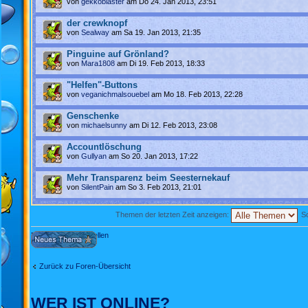
von
gekkoblaster
am Do 24. Jan 2013, 23:51
der crewknopf
von
Sealway
am Sa 19. Jan 2013, 21:35
Pinguine auf Grönland?
von
Mara1808
am Di 19. Feb 2013, 18:33
"Helfen"-Buttons
von
veganichmalsouebel
am Mo 18. Feb 2013, 22:28
Genschenke
von
michaelsunny
am Di 12. Feb 2013, 23:08
Accountlöschung
von
Gullyan
am So 20. Jan 2013, 17:22
Mehr Transparenz beim Seesternekauf
von
SilentPain
am So 3. Feb 2013, 21:01
Themen der letzten Zeit anzeigen:
So
Neues Thema erstellen
Zurück zu Foren-Übersicht
WER IST ONLINE?