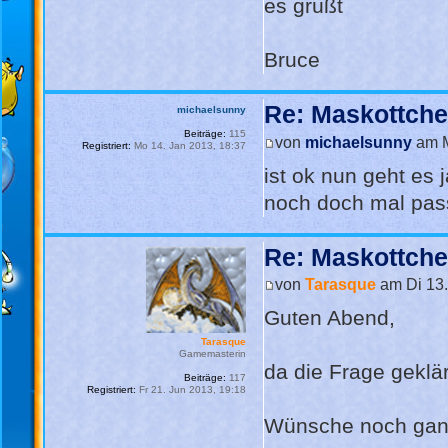
es grüßt
Bruce
Re: Maskottch
michaelsunny
Beiträge:
115
von
michaelsunny
am M
Registriert:
Mo 14. Jan 2013, 18:37
ist ok nun geht es 
noch doch mal pass
Re: Maskottch
von
Tarasque
am Di 13.
Guten Abend,
Tarasque
Gamemasterin
da die Frage geklärt
Beiträge:
117
Registriert:
Fr 21. Jun 2013, 19:18
Wünsche noch ganz