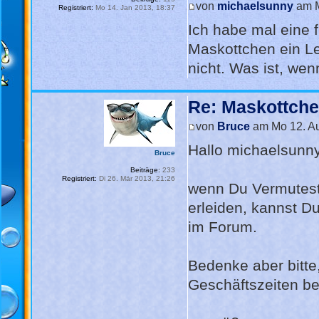
von
michaelsunny
am M
Registriert:
Mo 14. Jan 2013, 18:37
Ich habe mal eine 
Maskottchen ein L
nicht. Was ist, we
Re: Maskottch
von
Bruce
am Mo 12. Au
Hallo michaelsunny
Bruce
Beiträge:
233
Registriert:
Di 26. Mär 2013, 21:26
wenn Du Vermutest 
erleiden, kannst D
im Forum.
Bedenke aber bitte
Geschäftszeiten bes