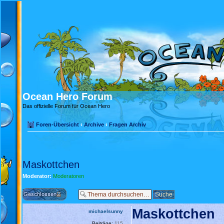
Ocean Hero Forum
Das offizielle Forum für Ocean Hero
Foren-Übersicht
‹
Archive
‹
Fragen Archiv
Maskottchen
Moderator:
Moderatoren
Thema gesperrt
Maskottchen
michaelsunny
Beiträge:
115